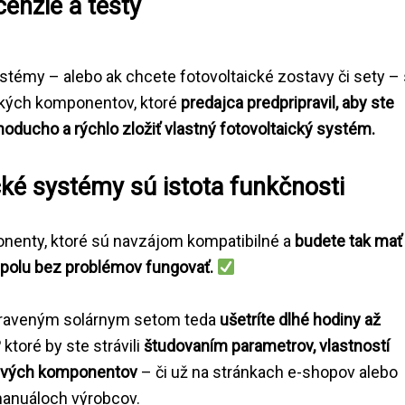
cenzie a testy
stémy – alebo ak chcete fotovoltaické zostavy či sety –
ckých komponentov, ktoré
predajca predpripravil, aby ste
noducho a rýchlo zložiť vlastný fotovoltaický systém.
cké systémy sú istota funkčnosti
enty, ktoré sú navzájom kompatibilné a
budete tak mať
spolu bez problémov fungovať.
praveným solárnym setom teda
ušetríte dlhé hodiny až
?
ktoré by ste strávili
študovaním parametrov, vlastností
tlivých komponentov
– či už na stránkach e-shopov alebo
manuáloch výrobcov.