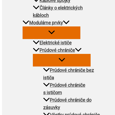
Káblové spojky
Články o elektrických
kábloch
Modulárne prvky
Elektrické ističe
Prúdové chrániče
Prúdové chrániče bez
ističa
Prúdové chrániče
s ističom
Prúdové chrániče do
zásuvky
Všetky prúdové chrániče