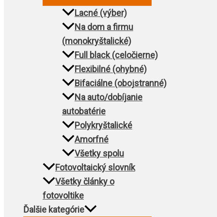
Lacné (výber)
Na dom a firmu
(monokryštalické)
Full black (celočierne)
Flexibilné (ohybné)
Bifaciálne (obojstranné)
Na auto/dobíjanie
autobatérie
Polykryštalické
Amorfné
Všetky spolu
Fotovoltaický slovník
Všetky články o
fotovoltike
Ďalšie kategórie