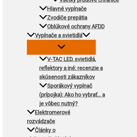
Hlavné vypínače
Zvodiče prepätia
Oblúkové ochrany AFDD
Vypínače a svietidlá
V-TAC LED, svietidlá,
reflektory a iné: recenzie a
skúsenosti zákazníkov
Sporákový vypínač
(prípojka): Ako ho vybrať… a
je vôbec nutný?
Elektromerové
rozvádzače
Články o