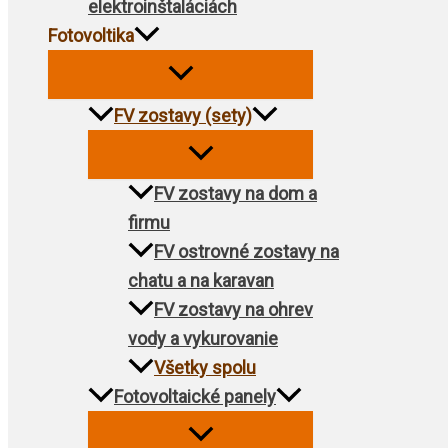
elektroinštaláciách
Fotovoltika
FV zostavy (sety)
FV zostavy na dom a
firmu
FV ostrovné zostavy na
chatu a na karavan
FV zostavy na ohrev
vody a vykurovanie
Všetky spolu
Fotovoltaické panely