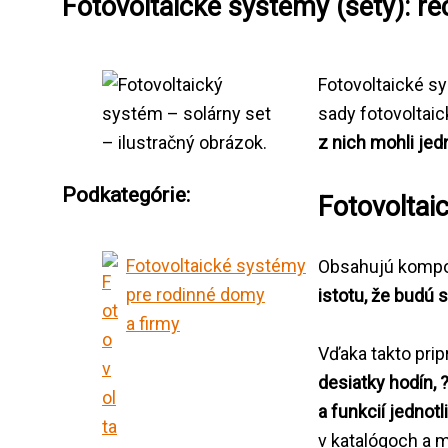
Fotovoltaické systémy (sety): re
Fotovoltaické sy
sady fotovoltai
z nich mohli jed
Podkategórie:
Fotovoltai
Fotovoltaické systémy
Obsahujú kompon
pre rodinné domy
istotu, že budú 
a firmy
Vďaka takto pri
desiatky hodín, 
a funkcií jedno
v katalógoch a 