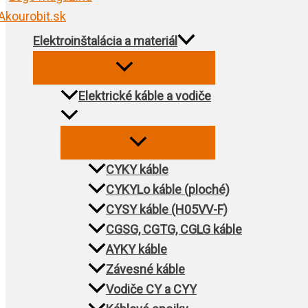
Elektroinštalácia a materiál
Elektrické káble a vodiče
CYKY káble
CYKYLo káble (ploché)
CYSY káble (H05VV-F)
CGSG, CGTG, CGLG káble
AYKY káble
Závesné káble
Vodiče CY a CYY