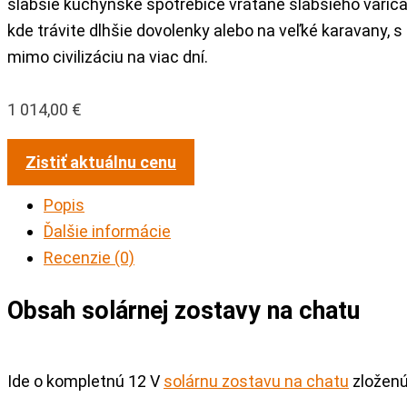
slabšie kuchynské spotrebiče vrátane slabšieho variča.
kde trávite dlhšie dovolenky alebo na veľké karavany, s
mimo civilizáciu na viac dní.
1 014,00
€
Zistiť aktuálnu cenu
Popis
Ďalšie informácie
Recenzie (0)
Obsah solárnej zostavy na chatu
Ide o kompletnú 12 V
solárnu zostavu na chatu
zloženú