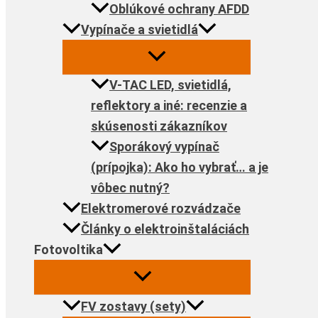
Oblúkové ochrany AFDD
Vypínače a svietidlá
V-TAC LED, svietidlá,
reflektory a iné: recenzie a
skúsenosti zákazníkov
Sporákový vypínač
(prípojka): Ako ho vybrať… a je
vôbec nutný?
Elektromerové rozvádzače
Články o elektroinštaláciách
Fotovoltika
FV zostavy (sety)