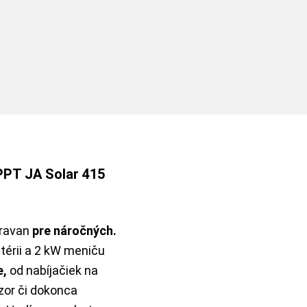
PPT JA Solar 415
aravan
pre náročných.
térii a 2 kW meniču
e,
od nabíjačiek na
zor či dokonca