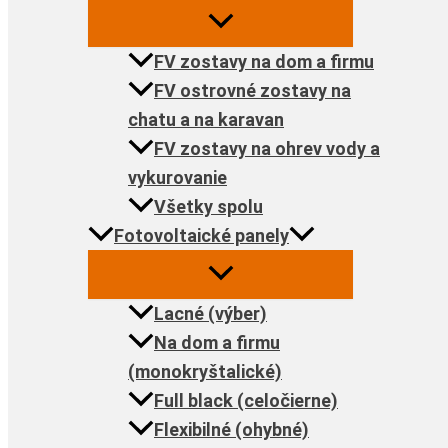
FV zostavy na dom a firmu
FV ostrovné zostavy na
chatu a na karavan
FV zostavy na ohrev vody a
vykurovanie
Všetky spolu
Fotovoltaické panely
Lacné (výber)
Na dom a firmu
(monokryštalické)
Full black (celočierne)
Flexibilné (ohybné)