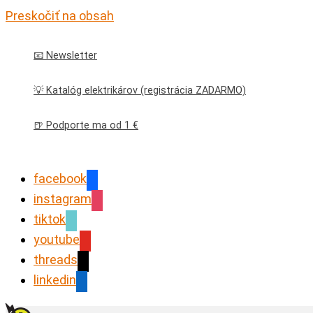
Preskočiť na obsah
📧 Newsletter
💡 Katalóg elektrikárov (registrácia ZADARMO)
🍺 Podporte ma od 1 €
facebook
instagram
tiktok
youtube
threads
linkedin