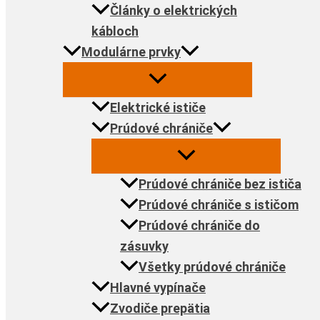
Články o elektrických
kábloch
Modulárne prvky
Elektrické ističe
Prúdové chrániče
Prúdové chrániče bez ističa
Prúdové chrániče s ističom
Prúdové chrániče do
zásuvky
Všetky prúdové chrániče
Hlavné vypínače
Zvodiče prepätia