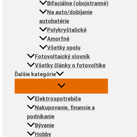
Bifaciálne (obojstranné)
Na auto/dobíjanie
autobatérie
Polykryštalické
Amorfné
Všetky spolu
Fotovoltaický slovník
Všetky články o fotovoltike
Ďalšie kategórie
Elektrospotrebiče
Nakupovanie, financie a
podnikanie
Bývanie
Hobby