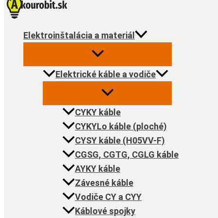
Elektroinštalácia a materiál
Elektrické káble a vodiče
CYKY káble
CYKYLo káble (ploché)
CYSY káble (H05VV-F)
CGSG, CGTG, CGLG káble
AYKY káble
Závesné káble
Vodiče CY a CYY
Káblové spojky