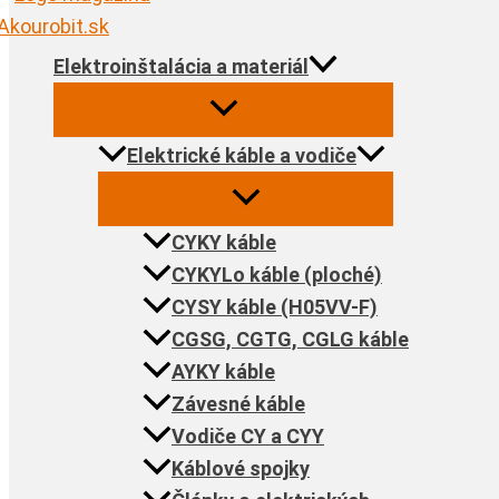
Elektroinštalácia a materiál
Elektrické káble a vodiče
CYKY káble
CYKYLo káble (ploché)
CYSY káble (H05VV-F)
CGSG, CGTG, CGLG káble
AYKY káble
Závesné káble
Vodiče CY a CYY
Káblové spojky