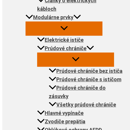
Články o elektrických
kábloch
Modulárne prvky
Elektrické ističe
Prúdové chrániče
Prúdové chrániče bez ističa
Prúdové chrániče s ističom
Prúdové chrániče do
zásuvky
Všetky prúdové chrániče
Hlavné vypínače
Zvodiče prepätia
Oblúkové ochrany AFDD