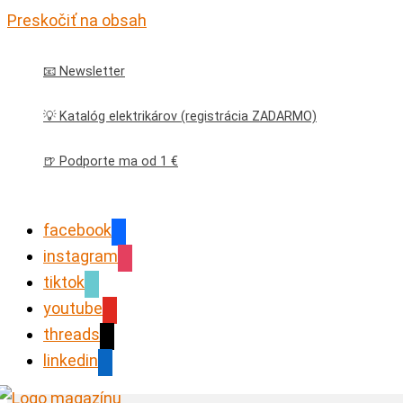
Preskočiť na obsah
📧 Newsletter
💡 Katalóg elektrikárov (registrácia ZADARMO)
🍺 Podporte ma od 1 €
facebook
instagram
tiktok
youtube
threads
linkedin