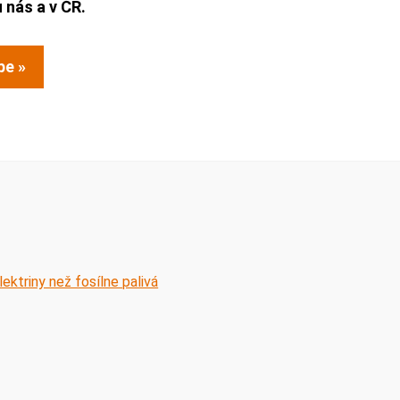
 nás a v ČR.
pe »
lektriny než fosílne palivá