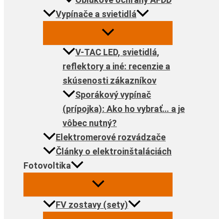
Vypínače a svietidlá
V-TAC LED, svietidlá,
reflektory a iné: recenzie a
skúsenosti zákazníkov
Sporákový vypínač
(prípojka): Ako ho vybrať… a je
vôbec nutný?
Elektromerové rozvádzače
Články o elektroinštaláciách
Fotovoltika
FV zostavy (sety)