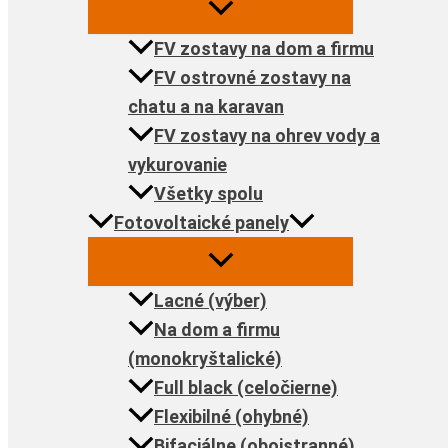
FV zostavy na dom a firmu
FV ostrovné zostavy na
chatu a na karavan
FV zostavy na ohrev vody a
vykurovanie
Všetky spolu
Fotovoltaické panely
Lacné (výber)
Na dom a firmu
(monokryštalické)
Full black (celočierne)
Flexibilné (ohybné)
Bifaciálne (obojstranné)