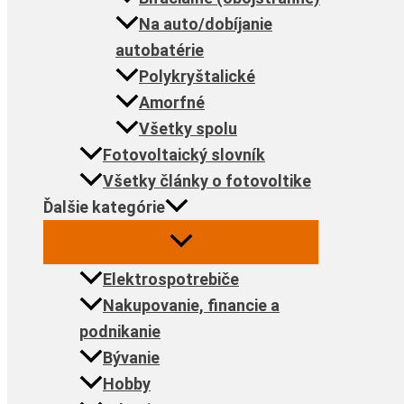
Na auto/dobíjanie
autobatérie
Polykryštalické
Amorfné
Všetky spolu
Fotovoltaický slovník
Všetky články o fotovoltike
Ďalšie kategórie
Elektrospotrebiče
Nakupovanie, financie a
podnikanie
Bývanie
Hobby