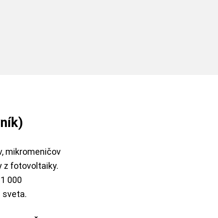
ník)
v, mikromeničov
z fotovoltaiky.
 1 000
 sveta.