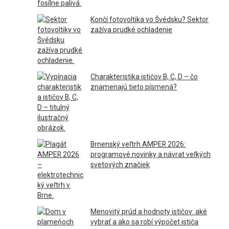
Končí fotovoltika vo Švédsku? Sektor
zažíva prudké ochladenie
Charakteristika ističov B, C, D – čo
znamenajú tieto písmená?
Brnenský veľtrh AMPER 2026:
programové novinky a návrat veľkých
svetových značiek
Menovitý prúd a hodnoty ističov: aké
vybrať a ako sa robí výpočet ističa