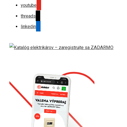
youtube
threads
linkedin