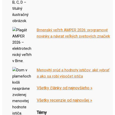
Brnenský veľtrh AMPER 2026: programové
novinky a návrat veľkých svetových značiek
Menovitý prúd a hodnoty ističov: aké vybrať
a ako sa robí výpočet ističa
Všetky články od najnovšieho »
Všetky recenzie od najnovšej »
Témy