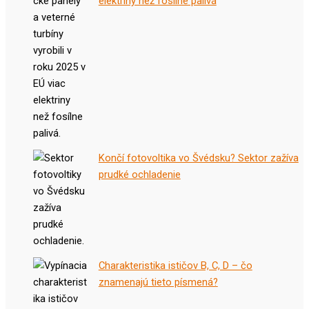
elektriny než fosílne palivá
Končí fotovoltika vo Švédsku? Sektor zažíva
prudké ochladenie
Charakteristika ističov B, C, D – čo
znamenajú tieto písmená?