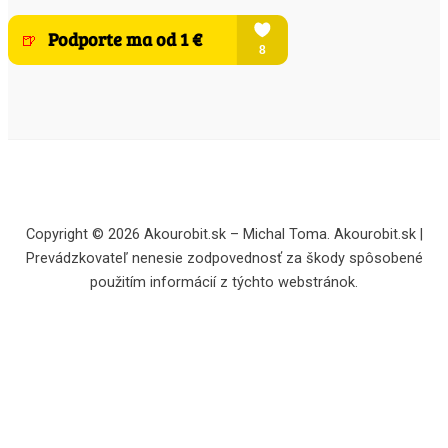
Copyright © 2026 Akourobit.sk – Michal Toma. Akourobit.sk |
Prevádzkovateľ nenesie zodpovednosť za škody spôsobené
použitím informácií z týchto webstránok.
Potvrďte súhlas s cookies a začítajte sa do užitočných návodov, tipov a
recenzií