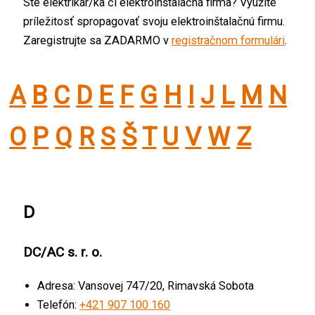
Ste elektrikár/ka či elektroinštalačná firma? Využite
príležitosť spropagovať svoju elektroinštalačnú firmu.
Zaregistrujte sa ZADARMO v
registračnom formulári
.
A
B
C
D
E
F
G
H
I
J
L
M
N
O
P
Q
R
S
Š
T
U
V
W
Z
D
DC/AC s. r. o.
Adresa: Vansovej 747/20, Rimavská Sobota
Telefón:
+421 907 100 160