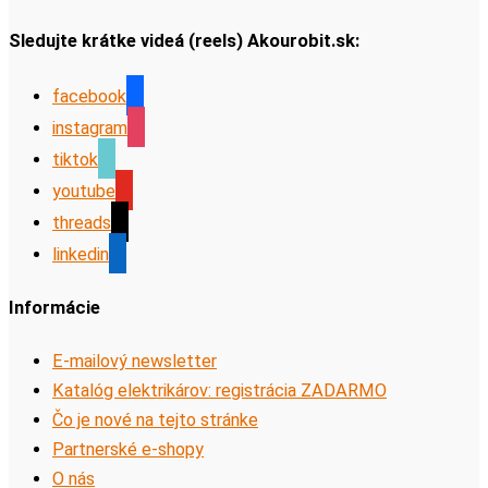
Sledujte krátke videá (reels) Akourobit.sk:
facebook
instagram
tiktok
youtube
threads
linkedin
Informácie
E-mailový newsletter
Katalóg elektrikárov: registrácia ZADARMO
Čo je nové na tejto stránke
Partnerské e-shopy
O nás