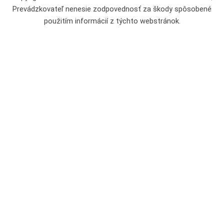
Prevádzkovateľ nenesie zodpovednosť za škody spôsobené
použitím informácií z týchto webstránok.
Potvrďte súhlas s cookies a začítajte sa do užitočných návodov,
tipov a recenzií
Stránka akourobit.sk používa tzv. cookies. Ide o krátke kúsky
textu, ktoré umožňujú vášmu prehliadaču pamätať si, že ste
už túto stránku navštívili a
nám pomáhajú pre vás tvoriť
ešte užitočnejší obsah
. Súhlasíte s ich použitím?
Použiť všetky cookies
Nastavenia cookies
Iba nevyhnutné
cookies