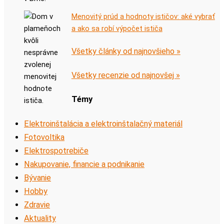
Menovitý prúd a hodnoty ističov: aké vybrať
a ako sa robí výpočet ističa
Všetky články od najnovšieho »
Všetky recenzie od najnovšej »
Témy
Elektroinštalácia a elektroinštalačný materiál
Fotovoltika
Elektrospotrebiče
Nakupovanie, financie a podnikanie
Bývanie
Hobby
Zdravie
Aktuality