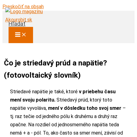
Preskočiť na obsah
Hľadať
Čo je striedavý prúd a napätie?
(fotovoltaický slovník)
Striedavé napätie je také, ktoré
v priebehu času
mení svoju polaritu.
Striedavý prúd, ktorý toto
napätie vyvoláva,
mení v dôsledku toho svoj smer
–
tj. raz tečie od jedného pólu k druhému a druhý raz
opačne. Na rozdiel od jednosmerného napätia teda
nemá + a - pól. To, ako často sa smer mení, závisí od