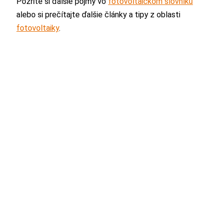
Pozrite si ďalšie pojmy vo
fotovoltaickom slovníku
alebo si prečítajte ďalšie články a tipy z oblasti
fotovoltaiky
.