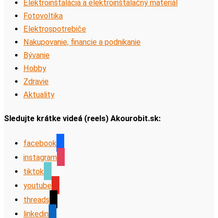
Elektroinštalácia a elektroinštalačný materiál
Fotovoltika
Elektrospotrebiče
Nakupovanie, financie a podnikanie
Bývanie
Hobby
Zdravie
Aktuality
Sledujte krátke videá (reels) Akourobit.sk:
facebook
instagram
tiktok
youtube
threads
linkedin