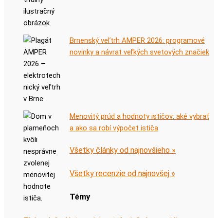
Brnenský veľtrh AMPER 2026: programové
novinky a návrat veľkých svetových značiek
Menovitý prúd a hodnoty ističov: aké vybrať
a ako sa robí výpočet ističa
Všetky články od najnovšieho »
Všetky recenzie od najnovšej »
Témy