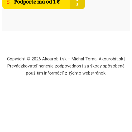
Copyright © 2026 Akourobit.sk – Michal Toma. Akourobit.sk |
Prevádzkovateľ nenesie zodpovednosť za škody spôsobené
použitím informácií z týchto webstránok.
Potvrďte súhlas s cookies a začítajte sa do užitočných návodov,
tipov a recenzií
Stránka akourobit.sk používa tzv. cookies. Ide o krátke kúsky
textu, ktoré umožňujú vášmu prehliadaču pamätať si, že ste