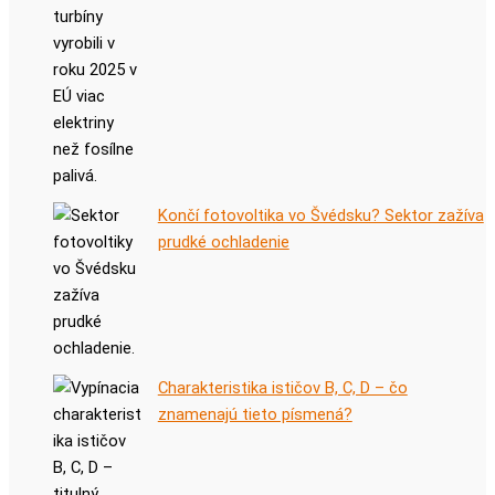
Končí fotovoltika vo Švédsku? Sektor zažíva
prudké ochladenie
Charakteristika ističov B, C, D – čo
znamenajú tieto písmená?