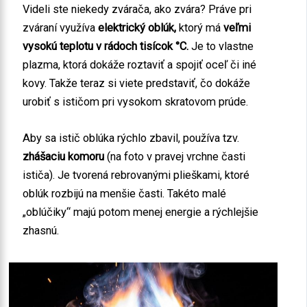
Videli ste niekedy zvárača, ako zvára? Práve pri
zváraní využíva
elektrický oblúk,
ktorý má
veľmi
vysokú teplotu v rádoch tisícok °C.
Je to vlastne
plazma, ktorá dokáže roztaviť a spojiť oceľ či iné
kovy. Takže teraz si viete predstaviť, čo dokáže
urobiť s ističom pri vysokom skratovom prúde.
Aby sa istič oblúka rýchlo zbavil, používa tzv.
zhášaciu komoru
(na foto v pravej vrchne časti
ističa). Je tvorená rebrovanými plieškami, ktoré
oblúk rozbijú na menšie časti. Takéto malé
„oblúčiky“ majú potom menej energie a rýchlejšie
zhasnú.