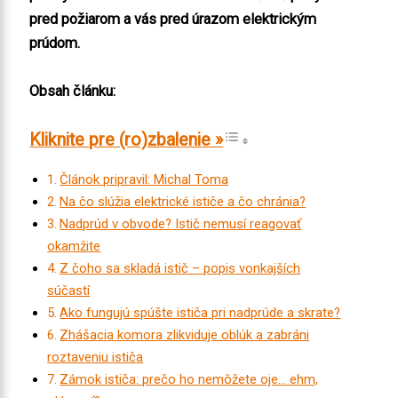
pred požiarom a vás pred úrazom elektrickým
prúdom.
Obsah článku:
Článok pripravil: Michal Toma
Na čo slúžia elektrické ističe a čo chránia?
Nadprúd v obvode? Istič nemusí reagovať
okamžite
Z čoho sa skladá istič – popis vonkajších
súčastí
Ako fungujú spúšte ističa pri nadprúde a skrate?
Zhášacia komora zlikviduje oblúk a zabráni
roztaveniu ističa
Zámok ističa: prečo ho nemôžete oje… ehm,