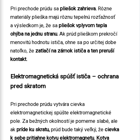
Pri prechode prúdu sa
pliešok zahrieva.
Rôzne
materiály plieška majú rôznu tepelnú rozťažnosť
a výsledkom je, že sa
pliešok vplyvom tepla
ohýba na jednu stranu.
Ak prúd plieškom prekročí
menovitú hodnotu ističa, ohne sa po určitej dobe
natoľko, že
zatlačí na zámok ističa a ten preruší
kontakt.
Elektromagnetická spúšť ističa – ochrana
pred skratom
Pri prechode prúdu vytvára cievka
elektromagnetickej spúšte elektromagnetické
pole. Za bežných okolností je pomerne slabé, ale
ak
príde ku skratu,
prúd bude taký veľký, že
cievka
k sebe pritiahne kotvu elektromagnetu.
Kotva