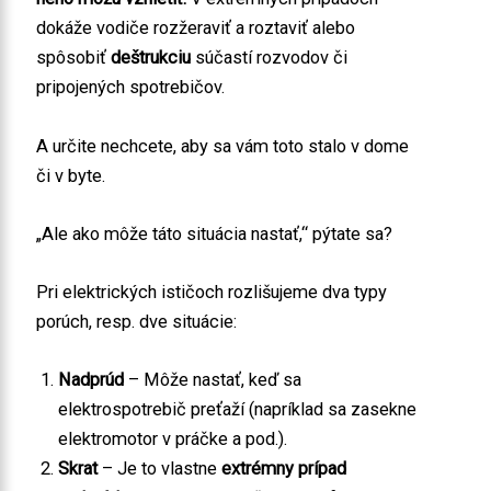
dokáže vodiče rozžeraviť a roztaviť alebo
spôsobiť
deštrukciu
súčastí rozvodov či
pripojených spotrebičov.
A určite nechcete, aby sa vám toto stalo v dome
či v byte.
„Ale ako môže táto situácia nastať,“ pýtate sa?
Pri elektrických ističoch rozlišujeme dva typy
porúch, resp. dve situácie:
Nadprúd
– Môže nastať, keď sa
elektrospotrebič preťaží (napríklad sa zasekne
elektromotor v práčke a pod.).
Skrat
– Je to vlastne
extrémny prípad