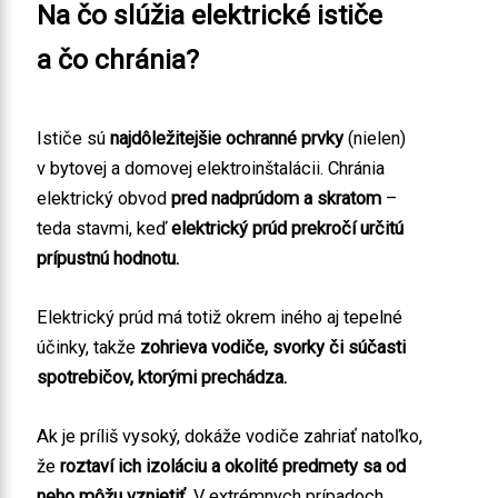
Na čo slúžia elektrické ističe
a čo chránia?
Ističe sú
najdôležitejšie ochranné prvky
(nielen)
v bytovej a domovej elektroinštalácii. Chránia
elektrický obvod
pred nadprúdom a skratom
–
teda stavmi, keď
elektrický prúd prekročí určitú
prípustnú hodnotu.
Elektrický prúd má totiž okrem iného aj tepelné
účinky, takže
zohrieva vodiče, svorky či súčasti
spotrebičov, ktorými prechádza.
Ak je príliš vysoký, dokáže vodiče zahriať natoľko,
že
roztaví ich izoláciu a okolité predmety sa od
neho môžu vznietiť.
V extrémnych prípadoch