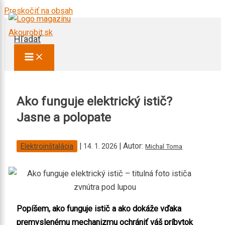
Preskočiť na obsah
Hľadať
×
Ako funguje elektrický istič?
Jasne a polopate
|
| Autor:
Elektroinštalácia
14. 1. 2026
Michal Toma
Popíšem, ako funguje istič a ako dokáže vďaka
premyslenému mechanizmu ochrániť váš príbytok