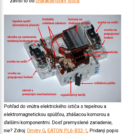
závisí to od
charakteristiky ističa
.
Pohľad do vnútra elektrického ističa s tepelnou a
elektromagnetickou spúšťou, zhášacou komorou a
ďalšími komponentmi. Dosť premyslené zariadenie,
nie? Zdroj:
Dmitry G
,
EATON PL6-B32-1
, Pridaný popis