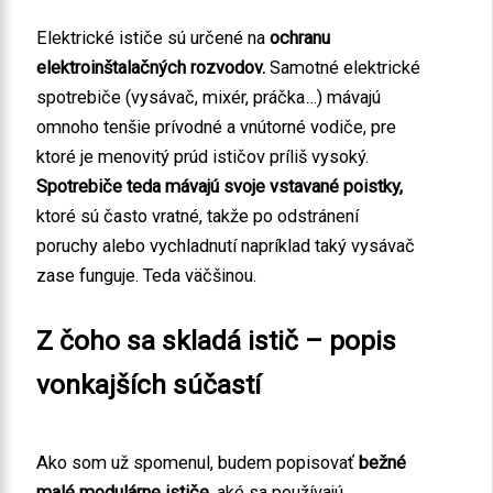
Elektrické ističe sú určené na
ochranu
elektroinštalačných rozvodov.
Samotné elektrické
spotrebiče (vysávač, mixér, práčka…) mávajú
omnoho tenšie prívodné a vnútorné vodiče, pre
ktoré je menovitý prúd ističov príliš vysoký.
Spotrebiče teda mávajú svoje vstavané poistky,
ktoré sú často vratné, takže po odstránení
poruchy alebo vychladnutí napríklad taký vysávač
zase funguje. Teda väčšinou.
Z čoho sa skladá istič – popis
vonkajších súčastí
Ako som už spomenul, budem popisovať
bežné
malé modulárne ističe,
aké sa používajú