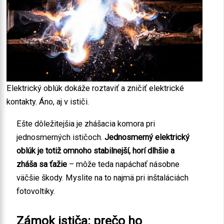
Elektrický oblúk dokáže roztaviť a zničiť elektrické
kontakty. Áno, aj v ističi.
Ešte dôležitejšia je zhášacia komora pri
jednosmerných ističoch.
Jednosmerný elektrický
oblúk je totiž omnoho stabilnejší, horí dlhšie a
zháša sa ťažie
– môže teda napáchať násobne
väčšie škody. Myslite na to najmä pri inštaláciách
fotovoltiky.
Zámok ističa: prečo ho