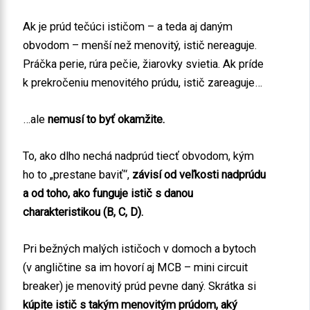
Ak je prúd tečúci ističom – a teda aj daným
obvodom – menší než menovitý, istič nereaguje.
Práčka perie, rúra pečie, žiarovky svietia. Ak príde
k prekročeniu menovitého prúdu, istič zareaguje…
…ale
nemusí to byť okamžite.
To, ako dlho nechá nadprúd tiecť obvodom, kým
ho to „prestane baviť“,
závisí od veľkosti nadprúdu
a od toho, ako funguje istič s danou
charakteristikou (B, C, D).
Pri bežných malých ističoch v domoch a bytoch
(v angličtine sa im hovorí aj MCB – mini circuit
breaker) je menovitý prúd pevne daný. Skrátka si
kúpite istič s takým menovitým prúdom, aký