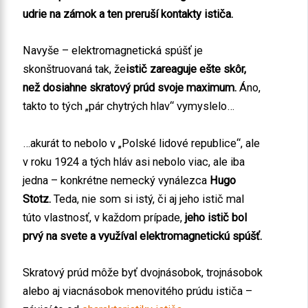
udrie na zámok a ten preruší kontakty ističa.
Navyše – elektromagnetická spúšť je
skonštruovaná tak, že
istič zareaguje ešte skôr,
než dosiahne skratový prúd svoje maximum.
Áno,
takto to tých „pár chytrých hlav“ vymyslelo…
…akurát to nebolo v „Polské lidové republice“, ale
v roku 1924 a tých hláv asi nebolo viac, ale iba
jedna – konkrétne nemecký vynálezca
Hugo
Stotz.
Teda, nie som si istý, či aj jeho istič mal
túto vlastnosť, v každom prípade,
jeho istič bol
prvý na svete a využíval elektromagnetickú spúšť.
Skratový prúd môže byť dvojnásobok, trojnásobok
alebo aj viacnásobok menovitého prúdu ističa –