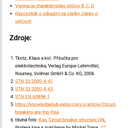
Vypínacia charakteristika ističov B, C, D
Rázcestník s odkazmi na všetky články o
ističoch
Zdroje:
Tkotz, Klaus a kol.: Příručka pro
elektrotechnika, Verlag Europa-Lehrmittel,
Nourney, Vollmer GmbH & Co. KG, 2006
STN 33 2000-4-41
STN 33 2000-4-43
STN EN 60898-1
https://knowledgehub.eaton.com/s/article/Circuit-
breakers-are-trip-free
titulná foto:
Kae
,
Circuit breaker structure ON
,
Pridaná lupa a zväčšenie by Michal Toma.,
CC