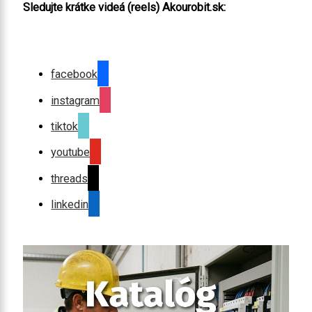
Sledujte krátke videá (reels) Akourobit.sk:
facebook
instagram
tiktok
youtube
threads
linkedin