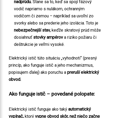
nadprúdu.
Stane sa to, keď sa spojí fázový
vodič napriamo s nulákom, ochranným
vodičom či zemou – napríklad sa uvoľní zo
svorky alebo sa prederie jeho izolácia. Toto je
nebezpečnejší stav,
keďže skratový prúd môže
dosiahnuť
stovky ampérov
a riziko požiaru či
deštrukcie je veľmi vysoké.
Elektrický istič túto situáciu „vyhodnotí“ (presný
princíp, ako funguje istič a jeho mechanizmus,
popisujem ďalej) ako poruchu a
preruší elektrický
obvod.
Ako funguje istič – povedané polopate:
Elektrický istič funguje ako taký
automatický
vypínač,
ktorý
vypne obvod skôr, než niečo začne