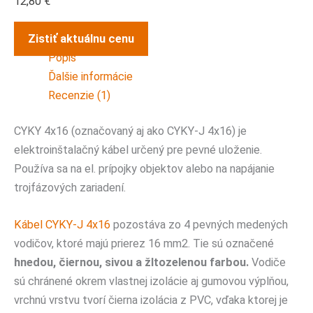
12,80
€
Zistiť aktuálnu cenu
Popis
Ďalšie informácie
Recenzie (1)
CYKY 4x16 (označovaný aj ako CYKY-J 4x16) je
elektroinštalačný kábel určený pre pevné uloženie.
Používa sa na el. prípojky objektov alebo na napájanie
trojfázových zariadení.
Kábel CYKY-J 4x16
pozostáva zo 4 pevných medených
vodičov, ktoré majú prierez 16 mm
2
. Tie sú označené
hnedou, čiernou, sivou a žltozelenou farbou.
Vodiče
sú chránené okrem vlastnej izolácie aj gumovou výplňou,
vrchnú vrstvu tvorí čierna izolácia z PVC, vďaka ktorej je