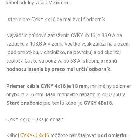
kábel odolný voči UV žiareniu.
Istenie pre CYKY 4x16 by mal zvoliť odborník
Najväčšie prúdové zaťaženie CYKY 4x16 je 83,9 A na
vzduchu a 108,8 A v zemi. Všetko však záleží na uložení
(pod omietkou, v chráničke, na povrchu) a od okolitej
teploty. Často sa používa so 63 A ističom,
presnú
hodnotu istenia by preto mal určiť odborník.
Priemer kábla CYKY 4x16 je 18 mm,
minimálny polomer
ohybu je 216 mm. Max. menovité napätie je 450/750 V.
Staré značenie
pre tento kábel je
CYKY 4Bx16.
CYKY 4x16 – aká je cena?
Kábel
CYKY-J 4x16
môžete nainštalovať
pod omietku,