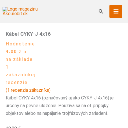
Preskočiť
Hľadať
na
obsah
Kábel CYKY-J 4x16
Hodnotenie
4.00
z 5
na základe
1
zákazníckej
recenzie
(
1
recenzia zákazníka)
Kábel CYKY 4x16 (označovaný aj ako CYKY-J 4x16) je
určený na pevné uloženie. Používa sa na el. prípojky
objektov alebo na napájanie trojfázových zariadení.