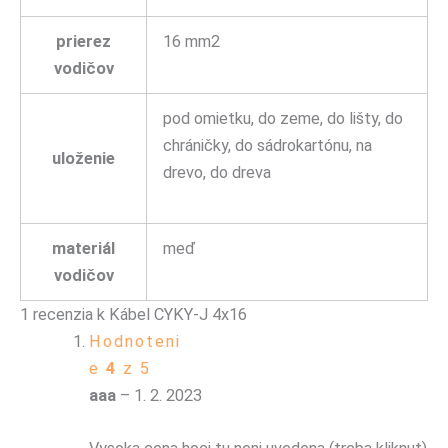
prierez
16 mm2
vodičov
pod omietku, do zeme, do lišty, do
chráničky, do sádrokartónu, na
uloženie
drevo, do dreva
materiál
meď
vodičov
1 recenzia k
Kábel CYKY-J 4x16
Hodnoteni
e
4
z 5
aaa
–
1. 2. 2023