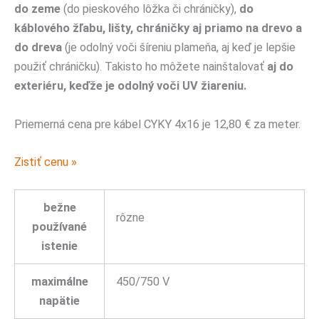
do zeme
(do pieskového lôžka či chráničky),
do
káblového žľabu, lišty, chráničky aj priamo na drevo a
do dreva
(je odolný voči šíreniu plameňa, aj keď je lepšie
použiť chráničku). Takisto ho môžete nainštalovať
aj do
exteriéru, keďže je odolný voči UV žiareniu.
Priemerná cena pre kábel CYKY 4x16 je 12,80 € za meter.
Zistiť cenu »
bežne
rôzne
používané
istenie
maximálne
450/750 V
napätie