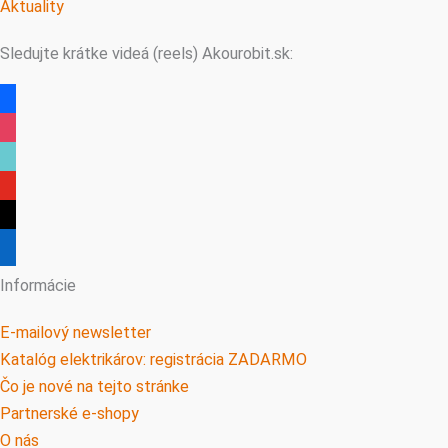
Aktuality
Sledujte krátke videá (reels) Akourobit.sk:
facebook
instagram
tiktok
youtube
threads
linkedin
Informácie
E-mailový newsletter
Katalóg elektrikárov: registrácia ZADARMO
Čo je nové na tejto stránke
Partnerské e-shopy
O nás